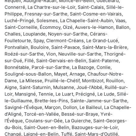
Requeil, Aubigné-Racan, Moncé-en-Belin, Guécélard,
Connerré, La Chartre-sur-le-Loir, Saint-Calais, Sillé-le-
Philippe, Fresnay-sur-Sarthe, Saint-Cosme-en-Vairais,
Luché-Pringé, Solesmes, La Chapelle-Saint-Aubin, Vaas,
Saint-Corneille, Écommoy, Oizé, Auvers-le-Hamon, Ballon,
Challes, Louplande, Noyen-sur-Sarthe, Cérans-
Foulletourte, Spay, Clermont-Créans, Le Grand-Lucé,
Pontvallain, Bouloire, Saint-Pavace, Saint-Mars-la-Brière,
Roézé-sur-Sarthe, Vion, Neuville-sur-Sarthe, Thorigné-
sur-Dué, Fillé, Saint-Gervais-en-Belin, Saint-Paterne,
Bonnétable, Parcé-sur-Sarthe, La Bazoge, Conlie,
Souligné-sous-Ballon, Mayet, Arnage, Chaufour-Notre-
Dame, La Milesse, Pruillé-le-Chétif, Montbizot, Rouillon,
Aigne, Saint-Saturnin, Mulsanne, Joué-l'Abbé, Ruillé-sur-
Loir, Mansigné, Tennie, Le Luart, Précigné, Le Lude, Sillé-
le-Guillaume, Brette-les-Pins, Sainte-Jamme-sur-Sarthe,
Savigné-l'Évêque, Marçon, Dollon, Le Bailleul, La Chapelle-
d'Aligné, Torcé-en-Vallée, Bessé-sur-Braye, Yvré-
l'Évêque, Coulans-sur-Gée, La Guierche, Saint-Georges-
du-Bois, Saint-Ouen-en-Belin, Bazouges-sur-le-Loir,
Changé, Laigné-en-Belin, Tuffé, Saint-Mars-d'Outillé,