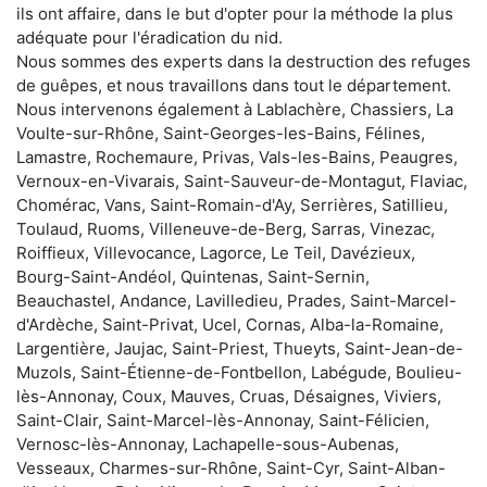
ils ont affaire, dans le but d'opter pour la méthode la plus
adéquate pour l'éradication du nid.
Nous sommes des experts dans la destruction des refuges
de guêpes, et nous travaillons dans tout le département.
Nous intervenons également à Lablachère, Chassiers, La
Voulte-sur-Rhône, Saint-Georges-les-Bains, Félines,
Lamastre, Rochemaure, Privas, Vals-les-Bains, Peaugres,
Vernoux-en-Vivarais, Saint-Sauveur-de-Montagut, Flaviac,
Chomérac, Vans, Saint-Romain-d'Ay, Serrières, Satillieu,
Toulaud, Ruoms, Villeneuve-de-Berg, Sarras, Vinezac,
Roiffieux, Villevocance, Lagorce, Le Teil, Davézieux,
Bourg-Saint-Andéol, Quintenas, Saint-Sernin,
Beauchastel, Andance, Lavilledieu, Prades, Saint-Marcel-
d'Ardèche, Saint-Privat, Ucel, Cornas, Alba-la-Romaine,
Largentière, Jaujac, Saint-Priest, Thueyts, Saint-Jean-de-
Muzols, Saint-Étienne-de-Fontbellon, Labégude, Boulieu-
lès-Annonay, Coux, Mauves, Cruas, Désaignes, Viviers,
Saint-Clair, Saint-Marcel-lès-Annonay, Saint-Félicien,
Vernosc-lès-Annonay, Lachapelle-sous-Aubenas,
Vesseaux, Charmes-sur-Rhône, Saint-Cyr, Saint-Alban-