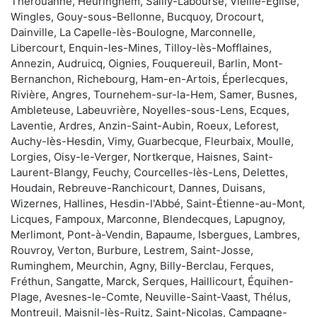
Thérouanne, Heuringhem, Sailly-Labourse, Vieille-Église,
Wingles, Gouy-sous-Bellonne, Bucquoy, Drocourt,
Dainville, La Capelle-lès-Boulogne, Marconnelle,
Libercourt, Enquin-les-Mines, Tilloy-lès-Mofflaines,
Annezin, Audruicq, Oignies, Fouquereuil, Barlin, Mont-
Bernanchon, Richebourg, Ham-en-Artois, Éperlecques,
Rivière, Angres, Tournehem-sur-la-Hem, Samer, Busnes,
Ambleteuse, Labeuvrière, Noyelles-sous-Lens, Ecques,
Laventie, Ardres, Anzin-Saint-Aubin, Roeux, Leforest,
Auchy-lès-Hesdin, Vimy, Guarbecque, Fleurbaix, Moulle,
Lorgies, Oisy-le-Verger, Nortkerque, Haisnes, Saint-
Laurent-Blangy, Feuchy, Courcelles-lès-Lens, Delettes,
Houdain, Rebreuve-Ranchicourt, Dannes, Duisans,
Wizernes, Hallines, Hesdin-l'Abbé, Saint-Étienne-au-Mont,
Licques, Fampoux, Marconne, Blendecques, Lapugnoy,
Merlimont, Pont-à-Vendin, Bapaume, Isbergues, Lambres,
Rouvroy, Verton, Burbure, Lestrem, Saint-Josse,
Ruminghem, Meurchin, Agny, Billy-Berclau, Ferques,
Fréthun, Sangatte, Marck, Serques, Haillicourt, Équihen-
Plage, Avesnes-le-Comte, Neuville-Saint-Vaast, Thélus,
Montreuil, Maisnil-lès-Ruitz, Saint-Nicolas, Campagne-