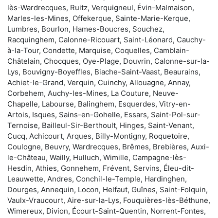
lès-Wardrecques, Ruitz, Verquigneul, Évin-Malmaison,
Marles-les-Mines, Offekerque, Sainte-Marie-Kerque,
Lumbres, Bourlon, Hames-Boucres, Souchez,
Racquinghem, Calonne-Ricouart, Saint-Léonard, Cauchy-
à-la-Tour, Condette, Marquise, Coquelles, Camblain-
Châtelain, Chocques, Oye-Plage, Douvrin, Calonne-sur-la-
Lys, Bouvigny-Boyeffles, Biache-Saint-Vaast, Beaurains,
Achiet-le-Grand, Verquin, Cuinchy, Allouagne, Annay,
Corbehem, Auchy-les-Mines, La Couture, Neuve-
Chapelle, Labourse, Balinghem, Esquerdes, Vitry-en-
Artois, Isques, Sains-en-Gohelle, Essars, Saint-Pol-sur-
Ternoise, Bailleul-Sir-Berthoult, Hinges, Saint-Venant,
Cucq, Achicourt, Arques, Billy-Montigny, Roquetoire,
Coulogne, Beuvry, Wardrecques, Brêmes, Brebières, Auxi-
le-Château, Wailly, Hulluch, Wimille, Campagne-lès-
Hesdin, Athies, Gonnehem, Frévent, Servins, Éleu-dit-
Leauwette, Andres, Conchil-le-Temple, Hardinghen,
Dourges, Annequin, Locon, Helfaut, Guînes, Saint-Folquin,
Vaulx-Vraucourt, Aire-sur-la-Lys, Fouquières-lès-Béthune,
Wimereux, Divion, Écourt-Saint-Quentin, Norrent-Fontes,