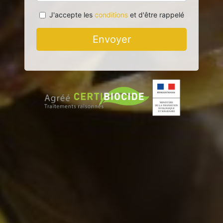
J'accepte les
conditions
et d'être rappelé
Envoyer