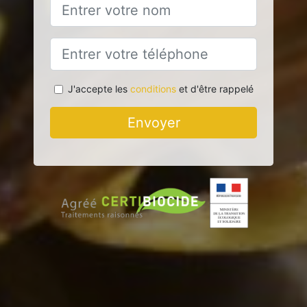
J'accepte les
conditions
et d'être rappelé
Envoyer