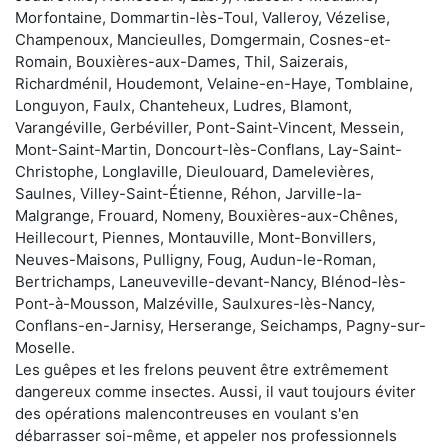
Morfontaine, Dommartin-lès-Toul, Valleroy, Vézelise,
Champenoux, Mancieulles, Domgermain, Cosnes-et-
Romain, Bouxières-aux-Dames, Thil, Saizerais,
Richardménil, Houdemont, Velaine-en-Haye, Tomblaine,
Longuyon, Faulx, Chanteheux, Ludres, Blamont,
Varangéville, Gerbéviller, Pont-Saint-Vincent, Messein,
Mont-Saint-Martin, Doncourt-lès-Conflans, Lay-Saint-
Christophe, Longlaville, Dieulouard, Damelevières,
Saulnes, Villey-Saint-Étienne, Réhon, Jarville-la-
Malgrange, Frouard, Nomeny, Bouxières-aux-Chênes,
Heillecourt, Piennes, Montauville, Mont-Bonvillers,
Neuves-Maisons, Pulligny, Foug, Audun-le-Roman,
Bertrichamps, Laneuveville-devant-Nancy, Blénod-lès-
Pont-à-Mousson, Malzéville, Saulxures-lès-Nancy,
Conflans-en-Jarnisy, Herserange, Seichamps, Pagny-sur-
Moselle.
Les guêpes et les frelons peuvent être extrêmement
dangereux comme insectes. Aussi, il vaut toujours éviter
des opérations malencontreuses en voulant s'en
débarrasser soi-même, et appeler nos professionnels