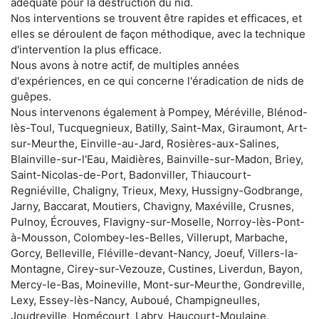
adéquate pour la destruction du nid.
Nos interventions se trouvent être rapides et efficaces, et
elles se déroulent de façon méthodique, avec la technique
d'intervention la plus efficace.
Nous avons à notre actif, de multiples années
d'expériences, en ce qui concerne l'éradication de nids de
guêpes.
Nous intervenons également à Pompey, Méréville, Blénod-
lès-Toul, Tucquegnieux, Batilly, Saint-Max, Giraumont, Art-
sur-Meurthe, Einville-au-Jard, Rosières-aux-Salines,
Blainville-sur-l'Eau, Maidières, Bainville-sur-Madon, Briey,
Saint-Nicolas-de-Port, Badonviller, Thiaucourt-
Regniéville, Chaligny, Trieux, Mexy, Hussigny-Godbrange,
Jarny, Baccarat, Moutiers, Chavigny, Maxéville, Crusnes,
Pulnoy, Écrouves, Flavigny-sur-Moselle, Norroy-lès-Pont-
à-Mousson, Colombey-les-Belles, Villerupt, Marbache,
Gorcy, Belleville, Fléville-devant-Nancy, Joeuf, Villers-la-
Montagne, Cirey-sur-Vezouze, Custines, Liverdun, Bayon,
Mercy-le-Bas, Moineville, Mont-sur-Meurthe, Gondreville,
Lexy, Essey-lès-Nancy, Auboué, Champigneulles,
Joudreville, Homécourt, Labry, Haucourt-Moulaine,