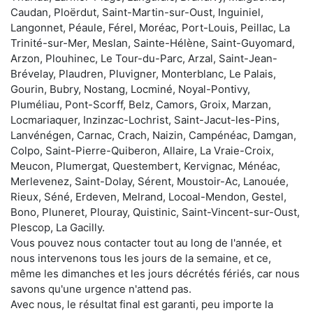
Caudan, Ploërdut, Saint-Martin-sur-Oust, Inguiniel,
Langonnet, Péaule, Férel, Moréac, Port-Louis, Peillac, La
Trinité-sur-Mer, Meslan, Sainte-Hélène, Saint-Guyomard,
Arzon, Plouhinec, Le Tour-du-Parc, Arzal, Saint-Jean-
Brévelay, Plaudren, Pluvigner, Monterblanc, Le Palais,
Gourin, Bubry, Nostang, Locminé, Noyal-Pontivy,
Pluméliau, Pont-Scorff, Belz, Camors, Groix, Marzan,
Locmariaquer, Inzinzac-Lochrist, Saint-Jacut-les-Pins,
Lanvénégen, Carnac, Crach, Naizin, Campénéac, Damgan,
Colpo, Saint-Pierre-Quiberon, Allaire, La Vraie-Croix,
Meucon, Plumergat, Questembert, Kervignac, Ménéac,
Merlevenez, Saint-Dolay, Sérent, Moustoir-Ac, Lanouée,
Rieux, Séné, Erdeven, Melrand, Locoal-Mendon, Gestel,
Bono, Pluneret, Plouray, Quistinic, Saint-Vincent-sur-Oust,
Plescop, La Gacilly.
Vous pouvez nous contacter tout au long de l'année, et
nous intervenons tous les jours de la semaine, et ce,
même les dimanches et les jours décrétés fériés, car nous
savons qu'une urgence n'attend pas.
Avec nous, le résultat final est garanti, peu importe la