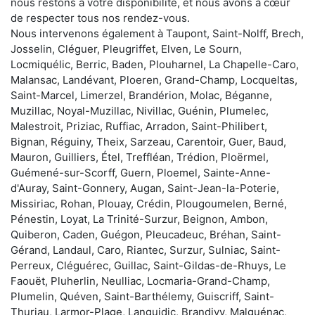
nous restons à votre disponibilité, et nous avons à cœur
de respecter tous nos rendez-vous.
Nous intervenons également à Taupont, Saint-Nolff, Brech,
Josselin, Cléguer, Pleugriffet, Elven, Le Sourn,
Locmiquélic, Berric, Baden, Plouharnel, La Chapelle-Caro,
Malansac, Landévant, Ploeren, Grand-Champ, Locqueltas,
Saint-Marcel, Limerzel, Brandérion, Molac, Béganne,
Muzillac, Noyal-Muzillac, Nivillac, Guénin, Plumelec,
Malestroit, Priziac, Ruffiac, Arradon, Saint-Philibert,
Bignan, Réguiny, Theix, Sarzeau, Carentoir, Guer, Baud,
Mauron, Guilliers, Étel, Treffléan, Trédion, Ploërmel,
Guémené-sur-Scorff, Guern, Ploemel, Sainte-Anne-
d'Auray, Saint-Gonnery, Augan, Saint-Jean-la-Poterie,
Missiriac, Rohan, Plouay, Crédin, Plougoumelen, Berné,
Pénestin, Loyat, La Trinité-Surzur, Beignon, Ambon,
Quiberon, Caden, Guégon, Pleucadeuc, Bréhan, Saint-
Gérand, Landaul, Caro, Riantec, Surzur, Sulniac, Saint-
Perreux, Cléguérec, Guillac, Saint-Gildas-de-Rhuys, Le
Faouët, Pluherlin, Neulliac, Locmaria-Grand-Champ,
Plumelin, Quéven, Saint-Barthélemy, Guiscriff, Saint-
Thuriau, Larmor-Plage, Languidic, Brandivy, Malguénac,