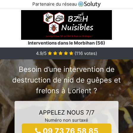
Partenaire du réseau
Interventions dans le Morbihan (56)
4.9/5
(
116
votes)
Besoin d’une intervention de
destruction de nid de guêpes et
frelons à Lorient ?
APPELEZ NOUS 7/7
Numéro non surtaxé
09 73 76 58 85