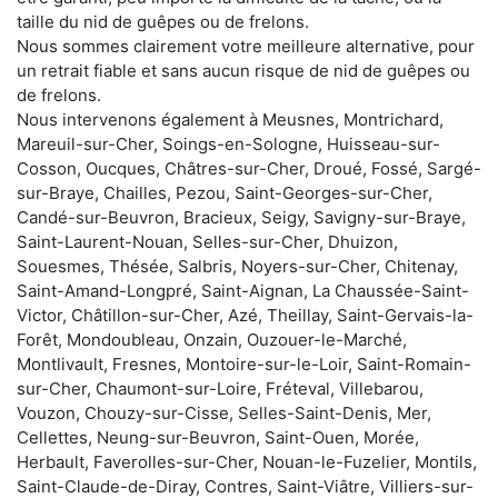
taille du nid de guêpes ou de frelons.
Nous sommes clairement votre meilleure alternative, pour
un retrait fiable et sans aucun risque de nid de guêpes ou
de frelons.
Nous intervenons également à Meusnes, Montrichard,
Mareuil-sur-Cher, Soings-en-Sologne, Huisseau-sur-
Cosson, Oucques, Châtres-sur-Cher, Droué, Fossé, Sargé-
sur-Braye, Chailles, Pezou, Saint-Georges-sur-Cher,
Candé-sur-Beuvron, Bracieux, Seigy, Savigny-sur-Braye,
Saint-Laurent-Nouan, Selles-sur-Cher, Dhuizon,
Souesmes, Thésée, Salbris, Noyers-sur-Cher, Chitenay,
Saint-Amand-Longpré, Saint-Aignan, La Chaussée-Saint-
Victor, Châtillon-sur-Cher, Azé, Theillay, Saint-Gervais-la-
Forêt, Mondoubleau, Onzain, Ouzouer-le-Marché,
Montlivault, Fresnes, Montoire-sur-le-Loir, Saint-Romain-
sur-Cher, Chaumont-sur-Loire, Fréteval, Villebarou,
Vouzon, Chouzy-sur-Cisse, Selles-Saint-Denis, Mer,
Cellettes, Neung-sur-Beuvron, Saint-Ouen, Morée,
Herbault, Faverolles-sur-Cher, Nouan-le-Fuzelier, Montils,
Saint-Claude-de-Diray, Contres, Saint-Viâtre, Villiers-sur-