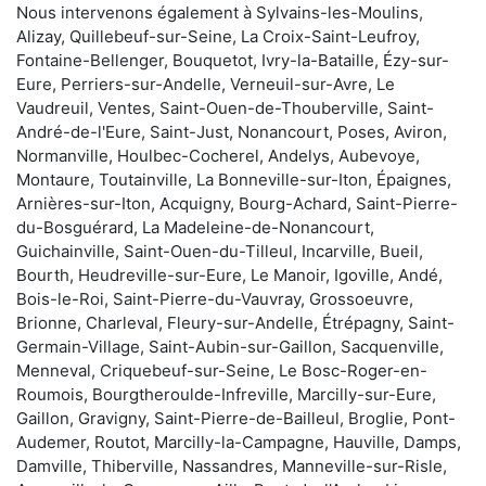
Nous intervenons également à Sylvains-les-Moulins,
Alizay, Quillebeuf-sur-Seine, La Croix-Saint-Leufroy,
Fontaine-Bellenger, Bouquetot, Ivry-la-Bataille, Ézy-sur-
Eure, Perriers-sur-Andelle, Verneuil-sur-Avre, Le
Vaudreuil, Ventes, Saint-Ouen-de-Thouberville, Saint-
André-de-l'Eure, Saint-Just, Nonancourt, Poses, Aviron,
Normanville, Houlbec-Cocherel, Andelys, Aubevoye,
Montaure, Toutainville, La Bonneville-sur-Iton, Épaignes,
Arnières-sur-Iton, Acquigny, Bourg-Achard, Saint-Pierre-
du-Bosguérard, La Madeleine-de-Nonancourt,
Guichainville, Saint-Ouen-du-Tilleul, Incarville, Bueil,
Bourth, Heudreville-sur-Eure, Le Manoir, Igoville, Andé,
Bois-le-Roi, Saint-Pierre-du-Vauvray, Grossoeuvre,
Brionne, Charleval, Fleury-sur-Andelle, Étrépagny, Saint-
Germain-Village, Saint-Aubin-sur-Gaillon, Sacquenville,
Menneval, Criquebeuf-sur-Seine, Le Bosc-Roger-en-
Roumois, Bourgtheroulde-Infreville, Marcilly-sur-Eure,
Gaillon, Gravigny, Saint-Pierre-de-Bailleul, Broglie, Pont-
Audemer, Routot, Marcilly-la-Campagne, Hauville, Damps,
Damville, Thiberville, Nassandres, Manneville-sur-Risle,