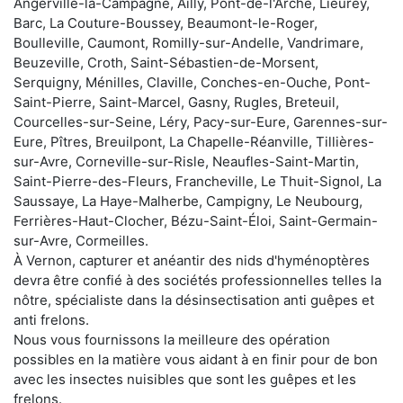
Angerville-la-Campagne, Ailly, Pont-de-l'Arche, Lieurey,
Barc, La Couture-Boussey, Beaumont-le-Roger,
Boulleville, Caumont, Romilly-sur-Andelle, Vandrimare,
Beuzeville, Croth, Saint-Sébastien-de-Morsent,
Serquigny, Ménilles, Claville, Conches-en-Ouche, Pont-
Saint-Pierre, Saint-Marcel, Gasny, Rugles, Breteuil,
Courcelles-sur-Seine, Léry, Pacy-sur-Eure, Garennes-sur-
Eure, Pîtres, Breuilpont, La Chapelle-Réanville, Tillières-
sur-Avre, Corneville-sur-Risle, Neaufles-Saint-Martin,
Saint-Pierre-des-Fleurs, Francheville, Le Thuit-Signol, La
Saussaye, La Haye-Malherbe, Campigny, Le Neubourg,
Ferrières-Haut-Clocher, Bézu-Saint-Éloi, Saint-Germain-
sur-Avre, Cormeilles.
À Vernon, capturer et anéantir des nids d'hyménoptères
devra être confié à des sociétés professionnelles telles la
nôtre, spécialiste dans la désinsectisation anti guêpes et
anti frelons.
Nous vous fournissons la meilleure des opération
possibles en la matière vous aidant à en finir pour de bon
avec les insectes nuisibles que sont les guêpes et les
frelons.