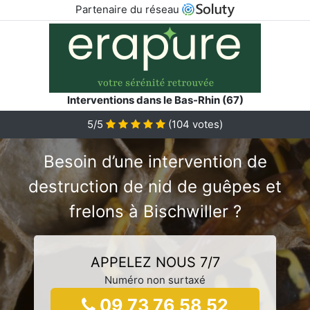
Partenaire du réseau
Interventions dans le Bas-Rhin (67)
5/5
(
104
votes)
Besoin d’une intervention de
destruction de nid de guêpes et
frelons à Bischwiller ?
APPELEZ NOUS 7/7
Numéro non surtaxé
09 73 76 58 52