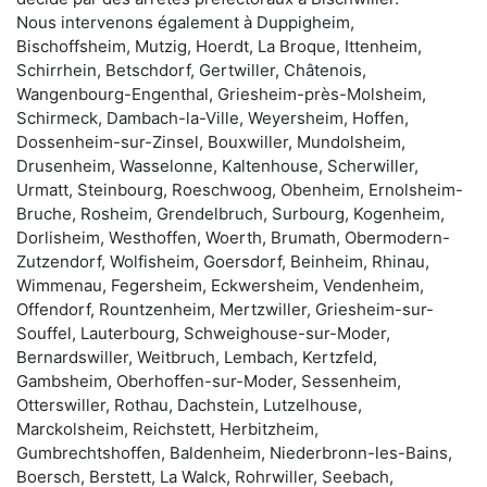
Nous intervenons également à Duppigheim,
Bischoffsheim, Mutzig, Hoerdt, La Broque, Ittenheim,
Schirrhein, Betschdorf, Gertwiller, Châtenois,
Wangenbourg-Engenthal, Griesheim-près-Molsheim,
Schirmeck, Dambach-la-Ville, Weyersheim, Hoffen,
Dossenheim-sur-Zinsel, Bouxwiller, Mundolsheim,
Drusenheim, Wasselonne, Kaltenhouse, Scherwiller,
Urmatt, Steinbourg, Roeschwoog, Obenheim, Ernolsheim-
Bruche, Rosheim, Grendelbruch, Surbourg, Kogenheim,
Dorlisheim, Westhoffen, Woerth, Brumath, Obermodern-
Zutzendorf, Wolfisheim, Goersdorf, Beinheim, Rhinau,
Wimmenau, Fegersheim, Eckwersheim, Vendenheim,
Offendorf, Rountzenheim, Mertzwiller, Griesheim-sur-
Souffel, Lauterbourg, Schweighouse-sur-Moder,
Bernardswiller, Weitbruch, Lembach, Kertzfeld,
Gambsheim, Oberhoffen-sur-Moder, Sessenheim,
Otterswiller, Rothau, Dachstein, Lutzelhouse,
Marckolsheim, Reichstett, Herbitzheim,
Gumbrechtshoffen, Baldenheim, Niederbronn-les-Bains,
Boersch, Berstett, La Walck, Rohrwiller, Seebach,