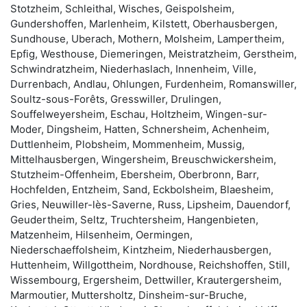
Stotzheim, Schleithal, Wisches, Geispolsheim,
Gundershoffen, Marlenheim, Kilstett, Oberhausbergen,
Sundhouse, Uberach, Mothern, Molsheim, Lampertheim,
Epfig, Westhouse, Diemeringen, Meistratzheim, Gerstheim,
Schwindratzheim, Niederhaslach, Innenheim, Ville,
Durrenbach, Andlau, Ohlungen, Furdenheim, Romanswiller,
Soultz-sous-Forêts, Gresswiller, Drulingen,
Souffelweyersheim, Eschau, Holtzheim, Wingen-sur-
Moder, Dingsheim, Hatten, Schnersheim, Achenheim,
Duttlenheim, Plobsheim, Mommenheim, Mussig,
Mittelhausbergen, Wingersheim, Breuschwickersheim,
Stutzheim-Offenheim, Ebersheim, Oberbronn, Barr,
Hochfelden, Entzheim, Sand, Eckbolsheim, Blaesheim,
Gries, Neuwiller-lès-Saverne, Russ, Lipsheim, Dauendorf,
Geudertheim, Seltz, Truchtersheim, Hangenbieten,
Matzenheim, Hilsenheim, Oermingen,
Niederschaeffolsheim, Kintzheim, Niederhausbergen,
Huttenheim, Willgottheim, Nordhouse, Reichshoffen, Still,
Wissembourg, Ergersheim, Dettwiller, Krautergersheim,
Marmoutier, Muttersholtz, Dinsheim-sur-Bruche,