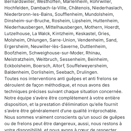
Bernardswiller, Westhoffen, Marlenheim, Rohrwiller,
Hochfelden, Dambach-la-Ville, Châtenois, Niederhaslach,
Niederbronn-les-Bains, Soufflenheim, Mundolsheim,
Dinsheim-sur-Bruche, Rosheim, Lipsheim, Huttenheim,
Niederhausbergen, Mittelhausbergen, Mothern, Hoerdt,
Lutzelhouse, La Walck, Kintzheim, Keskastel, Gries,
Molsheim, Ohlungen, Sarre-Union, Vendenheim, Sand,
Ergersheim, Neuwiller-lès-Saverne, Duttlenheim,
Boofzheim, Schweighouse-sur-Moder, Rhinau,
Meistratzheim, Weitbruch, Sessenheim, Beinheim,
Eckbolsheim, Boersch, Altorf, Souffelweyersheim,
Baldenheim, Dorlisheim, Seebach, Drulingen.
Toutes nos interventions anti guêpes et anti frelons se
déroulent de façon méthodique, et nous avons des
techniques précises suivant chaque situation concernée.
Notre équipe s'avère être complètement à votre entière
disposition, et la prestation d'élimination qu'elle fournit
s'avère être généralement d'une qualité irréprochable.
Nous sommes vraiment conscients qu'un souci de guêpes
ou de frelons peut être dangereux, aussi, nous restons à
votre disponibilité, et nous avons à cœur de respecter