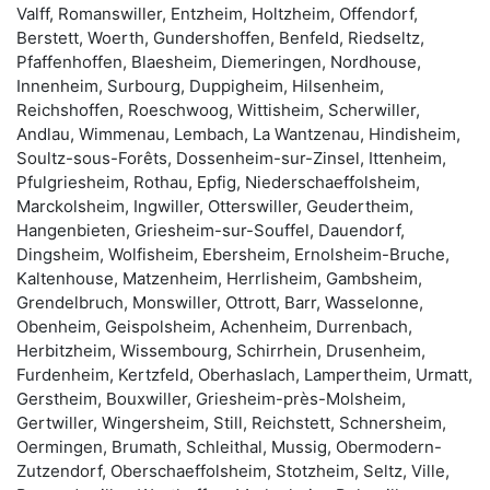
Valff, Romanswiller, Entzheim, Holtzheim, Offendorf,
Berstett, Woerth, Gundershoffen, Benfeld, Riedseltz,
Pfaffenhoffen, Blaesheim, Diemeringen, Nordhouse,
Innenheim, Surbourg, Duppigheim, Hilsenheim,
Reichshoffen, Roeschwoog, Wittisheim, Scherwiller,
Andlau, Wimmenau, Lembach, La Wantzenau, Hindisheim,
Soultz-sous-Forêts, Dossenheim-sur-Zinsel, Ittenheim,
Pfulgriesheim, Rothau, Epfig, Niederschaeffolsheim,
Marckolsheim, Ingwiller, Otterswiller, Geudertheim,
Hangenbieten, Griesheim-sur-Souffel, Dauendorf,
Dingsheim, Wolfisheim, Ebersheim, Ernolsheim-Bruche,
Kaltenhouse, Matzenheim, Herrlisheim, Gambsheim,
Grendelbruch, Monswiller, Ottrott, Barr, Wasselonne,
Obenheim, Geispolsheim, Achenheim, Durrenbach,
Herbitzheim, Wissembourg, Schirrhein, Drusenheim,
Furdenheim, Kertzfeld, Oberhaslach, Lampertheim, Urmatt,
Gerstheim, Bouxwiller, Griesheim-près-Molsheim,
Gertwiller, Wingersheim, Still, Reichstett, Schnersheim,
Oermingen, Brumath, Schleithal, Mussig, Obermodern-
Zutzendorf, Oberschaeffolsheim, Stotzheim, Seltz, Ville,