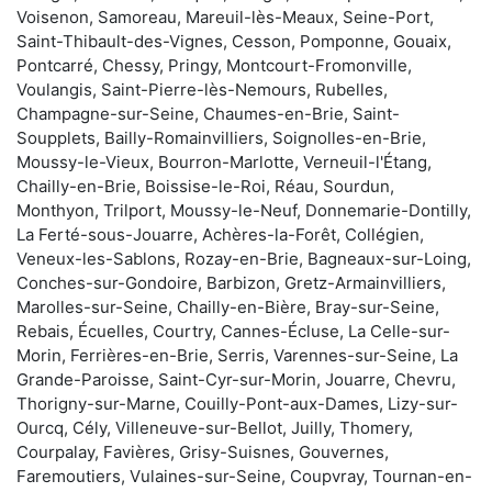
Voisenon, Samoreau, Mareuil-lès-Meaux, Seine-Port,
Saint-Thibault-des-Vignes, Cesson, Pomponne, Gouaix,
Pontcarré, Chessy, Pringy, Montcourt-Fromonville,
Voulangis, Saint-Pierre-lès-Nemours, Rubelles,
Champagne-sur-Seine, Chaumes-en-Brie, Saint-
Soupplets, Bailly-Romainvilliers, Soignolles-en-Brie,
Moussy-le-Vieux, Bourron-Marlotte, Verneuil-l'Étang,
Chailly-en-Brie, Boissise-le-Roi, Réau, Sourdun,
Monthyon, Trilport, Moussy-le-Neuf, Donnemarie-Dontilly,
La Ferté-sous-Jouarre, Achères-la-Forêt, Collégien,
Veneux-les-Sablons, Rozay-en-Brie, Bagneaux-sur-Loing,
Conches-sur-Gondoire, Barbizon, Gretz-Armainvilliers,
Marolles-sur-Seine, Chailly-en-Bière, Bray-sur-Seine,
Rebais, Écuelles, Courtry, Cannes-Écluse, La Celle-sur-
Morin, Ferrières-en-Brie, Serris, Varennes-sur-Seine, La
Grande-Paroisse, Saint-Cyr-sur-Morin, Jouarre, Chevru,
Thorigny-sur-Marne, Couilly-Pont-aux-Dames, Lizy-sur-
Ourcq, Cély, Villeneuve-sur-Bellot, Juilly, Thomery,
Courpalay, Favières, Grisy-Suisnes, Gouvernes,
Faremoutiers, Vulaines-sur-Seine, Coupvray, Tournan-en-