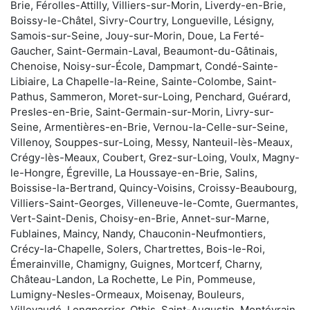
Brie, Férolles-Attilly, Villiers-sur-Morin, Liverdy-en-Brie,
Boissy-le-Châtel, Sivry-Courtry, Longueville, Lésigny,
Samois-sur-Seine, Jouy-sur-Morin, Doue, La Ferté-
Gaucher, Saint-Germain-Laval, Beaumont-du-Gâtinais,
Chenoise, Noisy-sur-École, Dampmart, Condé-Sainte-
Libiaire, La Chapelle-la-Reine, Sainte-Colombe, Saint-
Pathus, Sammeron, Moret-sur-Loing, Penchard, Guérard,
Presles-en-Brie, Saint-Germain-sur-Morin, Livry-sur-
Seine, Armentières-en-Brie, Vernou-la-Celle-sur-Seine,
Villenoy, Souppes-sur-Loing, Messy, Nanteuil-lès-Meaux,
Crégy-lès-Meaux, Coubert, Grez-sur-Loing, Voulx, Magny-
le-Hongre, Égreville, La Houssaye-en-Brie, Salins,
Boissise-la-Bertrand, Quincy-Voisins, Croissy-Beaubourg,
Villiers-Saint-Georges, Villeneuve-le-Comte, Guermantes,
Vert-Saint-Denis, Choisy-en-Brie, Annet-sur-Marne,
Fublaines, Maincy, Nandy, Chauconin-Neufmontiers,
Crécy-la-Chapelle, Solers, Chartrettes, Bois-le-Roi,
Émerainville, Chamigny, Guignes, Mortcerf, Charny,
Château-Landon, La Rochette, Le Pin, Pommeuse,
Lumigny-Nesles-Ormeaux, Moisenay, Bouleurs,
Villevaudé, Longperrier, Othis, Saint-Augustin, Montévrain,