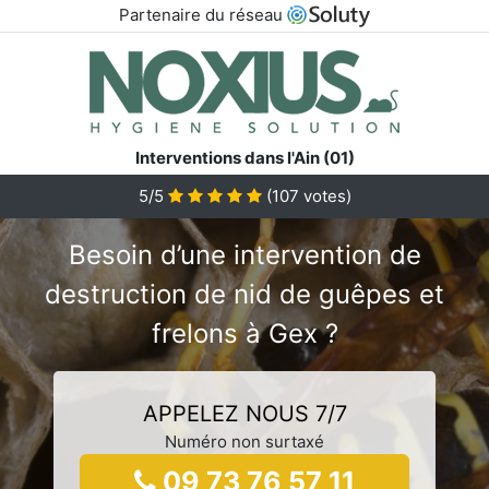
Partenaire du réseau
Interventions dans l'Ain (01)
5/5
(
107
votes)
Besoin d’une intervention de
destruction de nid de guêpes et
frelons à Gex ?
APPELEZ NOUS 7/7
Numéro non surtaxé
09 73 76 57 11