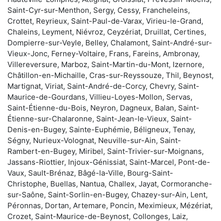
Saint-Cyr-sur-Menthon, Sergy, Cessy, Francheleins,
Crottet, Reyrieux, Saint-Paul-de-Varax, Virieu-le-Grand,
Chaleins, Leyment, Niévroz, Ceyzériat, Druillat, Certines,
Dompierre-sur-Veyle, Belley, Chalamont, Saint-André-sur-
Vieux-Jonc, Ferney-Voltaire, Frans, Fareins, Ambronay,
Villereversure, Marboz, Saint-Martin-du-Mont, Izernore,
Châtillon-en-Michaille, Cras-sur-Reyssouze, Thil, Beynost,
Martignat, Viriat, Saint-André-de-Corcy, Chevry, Saint-
Maurice-de-Gourdans, Villieu-Loyes-Mollon, Servas,
Saint-Étienne-du-Bois, Neyron, Dagneux, Balan, Saint-
Étienne-sur-Chalaronne, Saint-Jean-le-Vieux, Saint-
Denis-en-Bugey, Sainte-Euphémie, Béligneux, Tenay,
Ségny, Nurieux-Volognat, Neuville-sur-Ain, Saint-
Rambert-en-Bugey, Miribel, Saint-Trivier-sur-Moignans,
Jassans-Riottier, Injoux-Génissiat, Saint-Marcel, Pont-de-
Vaux, Sault-Brénaz, Bâgé-la-Ville, Bourg-Saint-
Christophe, Buellas, Nantua, Challex, Jayat, Cormoranche-
sur-Saône, Saint-Sorlin-en-Bugey, Chazey-sur-Ain, Lent,
Péronnas, Dortan, Artemare, Poncin, Meximieux, Mézériat,
Crozet, Saint-Maurice-de-Beynost, Collonges, Laiz,