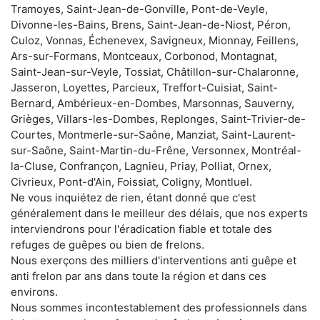
Tramoyes, Saint-Jean-de-Gonville, Pont-de-Veyle,
Divonne-les-Bains, Brens, Saint-Jean-de-Niost, Péron,
Culoz, Vonnas, Échenevex, Savigneux, Mionnay, Feillens,
Ars-sur-Formans, Montceaux, Corbonod, Montagnat,
Saint-Jean-sur-Veyle, Tossiat, Châtillon-sur-Chalaronne,
Jasseron, Loyettes, Parcieux, Treffort-Cuisiat, Saint-
Bernard, Ambérieux-en-Dombes, Marsonnas, Sauverny,
Grièges, Villars-les-Dombes, Replonges, Saint-Trivier-de-
Courtes, Montmerle-sur-Saône, Manziat, Saint-Laurent-
sur-Saône, Saint-Martin-du-Frêne, Versonnex, Montréal-
la-Cluse, Confrançon, Lagnieu, Priay, Polliat, Ornex,
Civrieux, Pont-d'Ain, Foissiat, Coligny, Montluel.
Ne vous inquiétez de rien, étant donné que c'est
généralement dans le meilleur des délais, que nos experts
interviendrons pour l'éradication fiable et totale des
refuges de guêpes ou bien de frelons.
Nous exerçons des milliers d'interventions anti guêpe et
anti frelon par ans dans toute la région et dans ces
environs.
Nous sommes incontestablement des professionnels dans