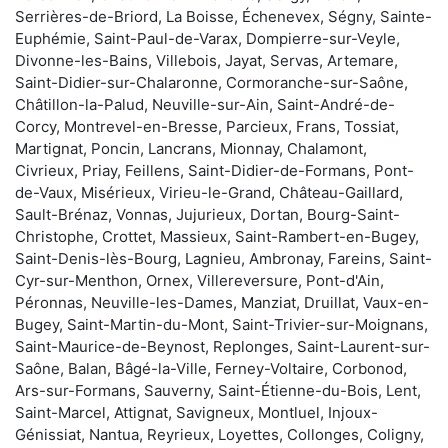
Serrières-de-Briord, La Boisse, Échenevex, Ségny, Sainte-
Euphémie, Saint-Paul-de-Varax, Dompierre-sur-Veyle,
Divonne-les-Bains, Villebois, Jayat, Servas, Artemare,
Saint-Didier-sur-Chalaronne, Cormoranche-sur-Saône,
Châtillon-la-Palud, Neuville-sur-Ain, Saint-André-de-
Corcy, Montrevel-en-Bresse, Parcieux, Frans, Tossiat,
Martignat, Poncin, Lancrans, Mionnay, Chalamont,
Civrieux, Priay, Feillens, Saint-Didier-de-Formans, Pont-
de-Vaux, Misérieux, Virieu-le-Grand, Château-Gaillard,
Sault-Brénaz, Vonnas, Jujurieux, Dortan, Bourg-Saint-
Christophe, Crottet, Massieux, Saint-Rambert-en-Bugey,
Saint-Denis-lès-Bourg, Lagnieu, Ambronay, Fareins, Saint-
Cyr-sur-Menthon, Ornex, Villereversure, Pont-d'Ain,
Péronnas, Neuville-les-Dames, Manziat, Druillat, Vaux-en-
Bugey, Saint-Martin-du-Mont, Saint-Trivier-sur-Moignans,
Saint-Maurice-de-Beynost, Replonges, Saint-Laurent-sur-
Saône, Balan, Bâgé-la-Ville, Ferney-Voltaire, Corbonod,
Ars-sur-Formans, Sauverny, Saint-Étienne-du-Bois, Lent,
Saint-Marcel, Attignat, Savigneux, Montluel, Injoux-
Génissiat, Nantua, Reyrieux, Loyettes, Collonges, Coligny,