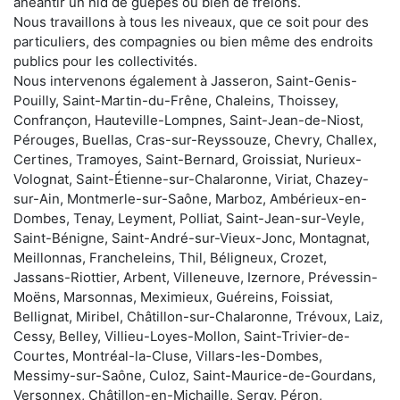
anéantir un nid de guêpes ou bien de frelons.
Nous travaillons à tous les niveaux, que ce soit pour des
particuliers, des compagnies ou bien même des endroits
publics pour les collectivités.
Nous intervenons également à Jasseron, Saint-Genis-
Pouilly, Saint-Martin-du-Frêne, Chaleins, Thoissey,
Confrançon, Hauteville-Lompnes, Saint-Jean-de-Niost,
Pérouges, Buellas, Cras-sur-Reyssouze, Chevry, Challex,
Certines, Tramoyes, Saint-Bernard, Groissiat, Nurieux-
Volognat, Saint-Étienne-sur-Chalaronne, Viriat, Chazey-
sur-Ain, Montmerle-sur-Saône, Marboz, Ambérieux-en-
Dombes, Tenay, Leyment, Polliat, Saint-Jean-sur-Veyle,
Saint-Bénigne, Saint-André-sur-Vieux-Jonc, Montagnat,
Meillonnas, Francheleins, Thil, Béligneux, Crozet,
Jassans-Riottier, Arbent, Villeneuve, Izernore, Prévessin-
Moëns, Marsonnas, Meximieux, Guéreins, Foissiat,
Bellignat, Miribel, Châtillon-sur-Chalaronne, Trévoux, Laiz,
Cessy, Belley, Villieu-Loyes-Mollon, Saint-Trivier-de-
Courtes, Montréal-la-Cluse, Villars-les-Dombes,
Messimy-sur-Saône, Culoz, Saint-Maurice-de-Gourdans,
Versonnex, Châtillon-en-Michaille, Sergy, Péron,