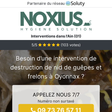
Partenaire du réseau
Interventions dans l'Ain (01)
5/5
(
103
votes)
Besoin d’une intervention de
destruction de nid de guêpes et
frelons à Oyonnax ?
APPELEZ NOUS 7/7
Numéro non surtaxé
09 73 76 57 11