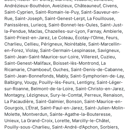
Andrézieux-Bouthéon, Aveizieux, Châteauneuf, Civens,
Saint-Cyprien, Saint-Romain-le-Puy, Saint-Sauveur-en-
Rue, Saint-Joseph, Saint-Genest-Lerpt, La Fouillouse,
Panissières, Luriecq, Saint-Bonnet-les-Oules, Saint-Just-
la-Pendue, Maclas, Chazelles-sur-Lyon, Farnay, Ambierle,
Saint-Priest-en-Jarez, Le Coteau, Écotay-l'Olme, Feurs,
Charlieu, Cellieu, Périgneux, Noirétable, Saint-Marcellin-
en-Forez, Violay, Saint-Germain-Lespinasse, Savigneux,
Saint-Jean-Saint-Maurice-sur-Loire, Villerest, Cuzieu,
Saint-Genest-Malifaux, Boisset-lès-Montrond, La
Ricamarie, Chamboeuf, Ouches, Saint-Denis-de-Cabanne,
Saint-Jean-Bonnefonds, Mably, Saint-Symphorien-de-Lay,
Balbigny, Vougy, Pouilly-lès-Feurs, Lentigny, Saint-Léger-
sur-Roanne, Belmont-de-la-Loire, Saint-Christo-en-Jarez,
Montagny, Lézigneux, Sury-le-Comtal, Perreux, Renaison,
La Pacaudière, Saint-Galmier, Bonson, Saint-Maurice-en-
Gourgois, L'Étrat, Saint-Paul-en-Jarez, Saint-Julien-Molin-
Molette, Montverdun, Sainte-Agathe-la-Bouteresse,
Unieux, La Grand-Croix, Lorette, Marcilly-le-Châtel,
Pouilly-sous-Charlieu, Saint-André-d'Apchon, Sorbiers,