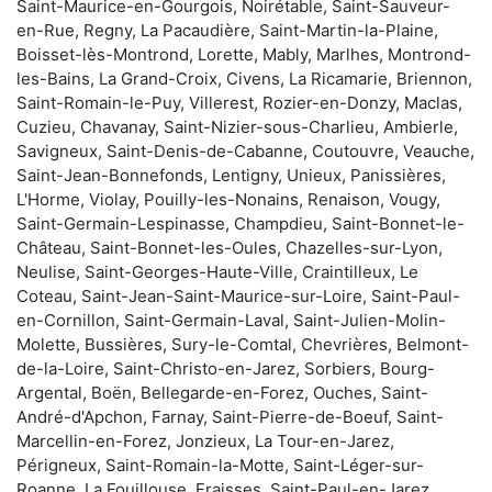
Saint-Maurice-en-Gourgois, Noirétable, Saint-Sauveur-
en-Rue, Regny, La Pacaudière, Saint-Martin-la-Plaine,
Boisset-lès-Montrond, Lorette, Mably, Marlhes, Montrond-
les-Bains, La Grand-Croix, Civens, La Ricamarie, Briennon,
Saint-Romain-le-Puy, Villerest, Rozier-en-Donzy, Maclas,
Cuzieu, Chavanay, Saint-Nizier-sous-Charlieu, Ambierle,
Savigneux, Saint-Denis-de-Cabanne, Coutouvre, Veauche,
Saint-Jean-Bonnefonds, Lentigny, Unieux, Panissières,
L'Horme, Violay, Pouilly-les-Nonains, Renaison, Vougy,
Saint-Germain-Lespinasse, Champdieu, Saint-Bonnet-le-
Château, Saint-Bonnet-les-Oules, Chazelles-sur-Lyon,
Neulise, Saint-Georges-Haute-Ville, Craintilleux, Le
Coteau, Saint-Jean-Saint-Maurice-sur-Loire, Saint-Paul-
en-Cornillon, Saint-Germain-Laval, Saint-Julien-Molin-
Molette, Bussières, Sury-le-Comtal, Chevrières, Belmont-
de-la-Loire, Saint-Christo-en-Jarez, Sorbiers, Bourg-
Argental, Boën, Bellegarde-en-Forez, Ouches, Saint-
André-d'Apchon, Farnay, Saint-Pierre-de-Boeuf, Saint-
Marcellin-en-Forez, Jonzieux, La Tour-en-Jarez,
Périgneux, Saint-Romain-la-Motte, Saint-Léger-sur-
Roanne, La Fouillouse, Fraisses, Saint-Paul-en-Jarez,