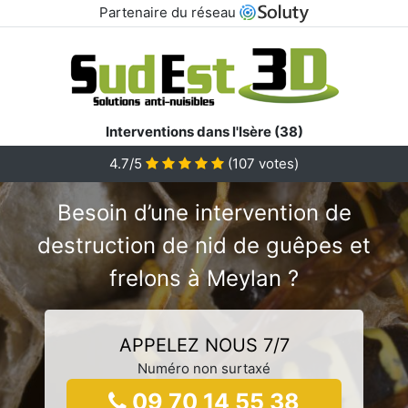
Partenaire du réseau
Interventions dans l'Isère (38)
4.7/5
(
107
votes)
Besoin d’une intervention de
destruction de nid de guêpes et
frelons à Meylan ?
APPELEZ NOUS 7/7
Numéro non surtaxé
09 70 14 55 38