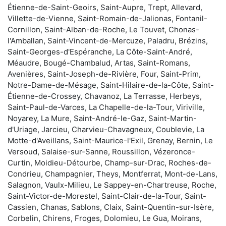
Étienne-de-Saint-Geoirs, Saint-Aupre, Trept, Allevard,
Villette-de-Vienne, Saint-Romain-de-Jalionas, Fontanil-
Cornillon, Saint-Alban-de-Roche, Le Touvet, Chonas-
l'Amballan, Saint-Vincent-de-Mercuze, Paladru, Brézins,
Saint-Georges-d'Espéranche, La Côte-Saint-André,
Méaudre, Bougé-Chambalud, Artas, Saint-Romans,
Avenières, Saint-Joseph-de-Rivière, Four, Saint-Prim,
Notre-Dame-de-Mésage, Saint-Hilaire-de-la-Côte, Saint-
Étienne-de-Crossey, Chavanoz, La Terrasse, Herbeys,
Saint-Paul-de-Varces, La Chapelle-de-la-Tour, Viriville,
Noyarey, La Mure, Saint-André-le-Gaz, Saint-Martin-
d'Uriage, Jarcieu, Charvieu-Chavagneux, Coublevie, La
Motte-d'Aveillans, Saint-Maurice-l'Exil, Grenay, Bernin, Le
Versoud, Salaise-sur-Sanne, Roussillon, Vézeronce-
Curtin, Moidieu-Détourbe, Champ-sur-Drac, Roches-de-
Condrieu, Champagnier, Theys, Montferrat, Mont-de-Lans,
Salagnon, Vaulx-Milieu, Le Sappey-en-Chartreuse, Roche,
Saint-Victor-de-Morestel, Saint-Clair-de-la-Tour, Saint-
Cassien, Chanas, Sablons, Claix, Saint-Quentin-sur-Isère,
Corbelin, Chirens, Froges, Dolomieu, Le Gua, Moirans,