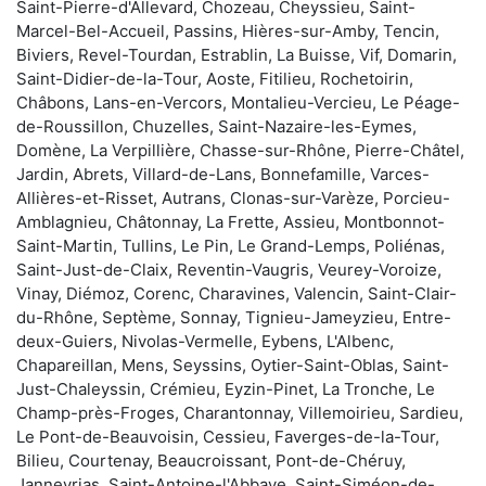
Saint-Pierre-d'Allevard, Chozeau, Cheyssieu, Saint-
Marcel-Bel-Accueil, Passins, Hières-sur-Amby, Tencin,
Biviers, Revel-Tourdan, Estrablin, La Buisse, Vif, Domarin,
Saint-Didier-de-la-Tour, Aoste, Fitilieu, Rochetoirin,
Châbons, Lans-en-Vercors, Montalieu-Vercieu, Le Péage-
de-Roussillon, Chuzelles, Saint-Nazaire-les-Eymes,
Domène, La Verpillière, Chasse-sur-Rhône, Pierre-Châtel,
Jardin, Abrets, Villard-de-Lans, Bonnefamille, Varces-
Allières-et-Risset, Autrans, Clonas-sur-Varèze, Porcieu-
Amblagnieu, Châtonnay, La Frette, Assieu, Montbonnot-
Saint-Martin, Tullins, Le Pin, Le Grand-Lemps, Poliénas,
Saint-Just-de-Claix, Reventin-Vaugris, Veurey-Voroize,
Vinay, Diémoz, Corenc, Charavines, Valencin, Saint-Clair-
du-Rhône, Septème, Sonnay, Tignieu-Jameyzieu, Entre-
deux-Guiers, Nivolas-Vermelle, Eybens, L'Albenc,
Chapareillan, Mens, Seyssins, Oytier-Saint-Oblas, Saint-
Just-Chaleyssin, Crémieu, Eyzin-Pinet, La Tronche, Le
Champ-près-Froges, Charantonnay, Villemoirieu, Sardieu,
Le Pont-de-Beauvoisin, Cessieu, Faverges-de-la-Tour,
Bilieu, Courtenay, Beaucroissant, Pont-de-Chéruy,
Janneyrias, Saint-Antoine-l'Abbaye, Saint-Siméon-de-