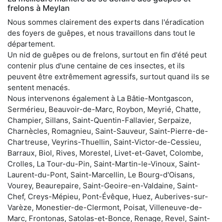
frelons à Meylan
Nous sommes clairement des experts dans l'éradication
des foyers de guêpes, et nous travaillons dans tout le
département.
Un nid de guêpes ou de frelons, surtout en fin d'été peut
contenir plus d'une centaine de ces insectes, et ils
peuvent être extrêmement agressifs, surtout quand ils se
sentent menacés.
Nous intervenons également à La Bâtie-Montgascon,
Sermérieu, Beauvoir-de-Marc, Roybon, Meyrié, Chatte,
Champier, Sillans, Saint-Quentin-Fallavier, Serpaize,
Charnècles, Romagnieu, Saint-Sauveur, Saint-Pierre-de-
Chartreuse, Veyrins-Thuellin, Saint-Victor-de-Cessieu,
Barraux, Biol, Rives, Morestel, Livet-et-Gavet, Colombe,
Crolles, La Tour-du-Pin, Saint-Martin-le-Vinoux, Saint-
Laurent-du-Pont, Saint-Marcellin, Le Bourg-d'Oisans,
Vourey, Beaurepaire, Saint-Geoire-en-Valdaine, Saint-
Chef, Creys-Mépieu, Pont-Évêque, Huez, Auberives-sur-
Varèze, Monestier-de-Clermont, Poisat, Villeneuve-de-
Marc, Frontonas, Satolas-et-Bonce, Renage, Revel, Saint-