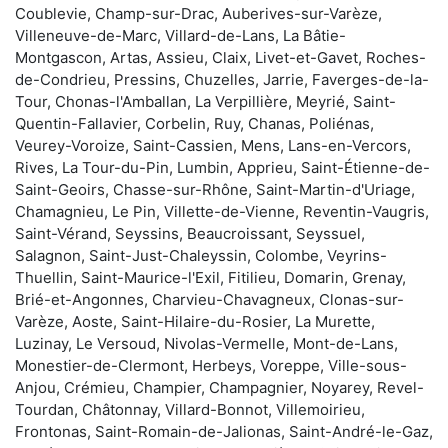
Coublevie, Champ-sur-Drac, Auberives-sur-Varèze,
Villeneuve-de-Marc, Villard-de-Lans, La Bâtie-
Montgascon, Artas, Assieu, Claix, Livet-et-Gavet, Roches-
de-Condrieu, Pressins, Chuzelles, Jarrie, Faverges-de-la-
Tour, Chonas-l'Amballan, La Verpillière, Meyrié, Saint-
Quentin-Fallavier, Corbelin, Ruy, Chanas, Poliénas,
Veurey-Voroize, Saint-Cassien, Mens, Lans-en-Vercors,
Rives, La Tour-du-Pin, Lumbin, Apprieu, Saint-Étienne-de-
Saint-Geoirs, Chasse-sur-Rhône, Saint-Martin-d'Uriage,
Chamagnieu, Le Pin, Villette-de-Vienne, Reventin-Vaugris,
Saint-Vérand, Seyssins, Beaucroissant, Seyssuel,
Salagnon, Saint-Just-Chaleyssin, Colombe, Veyrins-
Thuellin, Saint-Maurice-l'Exil, Fitilieu, Domarin, Grenay,
Brié-et-Angonnes, Charvieu-Chavagneux, Clonas-sur-
Varèze, Aoste, Saint-Hilaire-du-Rosier, La Murette,
Luzinay, Le Versoud, Nivolas-Vermelle, Mont-de-Lans,
Monestier-de-Clermont, Herbeys, Voreppe, Ville-sous-
Anjou, Crémieu, Champier, Champagnier, Noyarey, Revel-
Tourdan, Châtonnay, Villard-Bonnot, Villemoirieu,
Frontonas, Saint-Romain-de-Jalionas, Saint-André-le-Gaz,