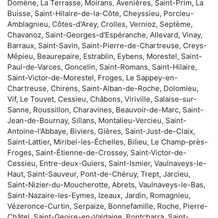
Domène, La Terrasse, Moirans, Avenières, Saint-Prim, La
Buisse, Saint-Hilaire-de-la-Côte, Cheyssieu, Porcieu-
Amblagnieu, Côtes-d'Arey, Crolles, Vernioz, Septème,
Chavanoz, Saint-Georges-d'Espéranche, Allevard, Vinay,
Barraux, Saint-Savin, Saint-Pierre-de-Chartreuse, Creys-
Mépieu, Beaurepaire, Estrablin, Eybens, Morestel, Saint-
Paul-de-Varces, Goncelin, Saint-Romans, Saint-Hilaire,
Saint-Victor-de-Morestel, Froges, Le Sappey-en-
Chartreuse, Chirens, Saint-Alban-de-Roche, Dolomieu,
Vif, Le Touvet, Cessieu, Châbons, Viriville, Salaise-sur-
Sanne, Roussillon, Charavines, Beauvoir-de-Marc, Saint-
Jean-de-Bournay, Sillans, Montalieu-Vercieu, Saint-
Antoine-l'Abbaye, Biviers, Gières, Saint-Just-de-Claix,
Saint-Lattier, Miribel-les-Échelles, Bilieu, Le Champ-près-
Froges, Saint-Étienne-de-Crossey, Saint-Victor-de-
Cessieu, Entre-deux-Guiers, Saint-Ismier, Vaulnaveys-le-
Haut, Saint-Sauveur, Pont-de-Chéruy, Trept, Jarcieu,
Saint-Nizier-du-Moucherotte, Abrets, Vaulnaveys-le-Bas,
Saint-Nazaire-les-Eymes, Izeaux, Jardin, Romagnieu,
Vézeronce-Curtin, Serpaize, Bonnefamille, Roche, Pierre-
Châtel, Saint-Geoire-en-Valdaine, Pontcharra, Saint-