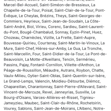
Marcel-Bel-Accueil, Saint-Siméon-de-Bressieux, La
Chapelle-de-la-Tour, Poisat, Saint-Clair-de-la-Tour, Pont-
Évêque, Le Cheylas, Brézins, Theys, Saint-Georges-de-
Commiers, Heyrieux, Saint-Jean-de-Soudain, La Côte-
Saint-André, Biol, Virieu, Corenc, Sardieu, Saint-Laurent-
du-Pont, Bougé-Chambalud, Sonnay, Eyzin-Pinet, Huez,
Chozeau, Charnècles, Vizille, La Frette, Saint-Aupre,
Bouvesse-Quirieu, Courtenay, Saint-Martin-le-Vinoux, La
Mure, Saint-Chef, Hières-sur-Amby, Le Gua, La Tronche,
Saint-Marcellin, Four, Saint-Didier-de-la-Tour, Le Pont-de-
Beauvoisin, La Motte-d'Aveillans, Tencin, Sermérieu,
Passins, Pajay, Fontanil-Cornillon, Villette-d'Anthon, Le
Péage-de-Roussillon, Méaudre, Autrans, Roybon, Chatte,
Vaulx-Milieu, Oytier-Saint-Oblas, Saint-Quentin-sur-Isère,
Le Grand-Lemps, Valencin, Moidieu-Détourbe, Diémoz,
Chapareillan, Charantonnay, Saint-Pierre-d'Allevard, Saint-
Vincent-de-Mercuze, Revel, Janneyrias, Susville, Le
Bourg-d'Oisans, Varces-Allières-et-Risset, Tignieu-
Jameyzieu, Maubec, Saint-Clair-du-Rhône, Rochetoirin,
Vourey, Sablons, Saint-Jean-de-Moirans, L'Albenc, Notre-