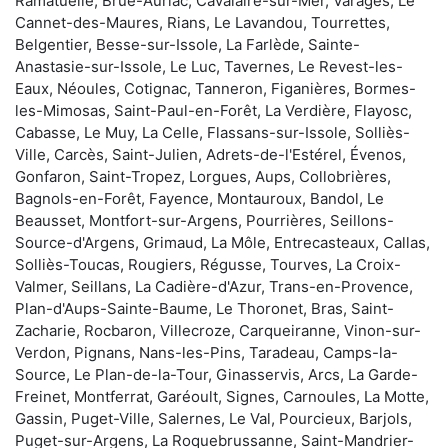
Ramatuelle, Brue-Auriac, Cavalaire-sur-Mer, Varages, Le
Cannet-des-Maures, Rians, Le Lavandou, Tourrettes,
Belgentier, Besse-sur-Issole, La Farlède, Sainte-
Anastasie-sur-Issole, Le Luc, Tavernes, Le Revest-les-
Eaux, Néoules, Cotignac, Tanneron, Figanières, Bormes-
les-Mimosas, Saint-Paul-en-Forêt, La Verdière, Flayosc,
Cabasse, Le Muy, La Celle, Flassans-sur-Issole, Solliès-
Ville, Carcès, Saint-Julien, Adrets-de-l'Estérel, Évenos,
Gonfaron, Saint-Tropez, Lorgues, Aups, Collobrières,
Bagnols-en-Forêt, Fayence, Montauroux, Bandol, Le
Beausset, Montfort-sur-Argens, Pourrières, Seillons-
Source-d'Argens, Grimaud, La Môle, Entrecasteaux, Callas,
Solliès-Toucas, Rougiers, Régusse, Tourves, La Croix-
Valmer, Seillans, La Cadière-d'Azur, Trans-en-Provence,
Plan-d'Aups-Sainte-Baume, Le Thoronet, Bras, Saint-
Zacharie, Rocbaron, Villecroze, Carqueiranne, Vinon-sur-
Verdon, Pignans, Nans-les-Pins, Taradeau, Camps-la-
Source, Le Plan-de-la-Tour, Ginasservis, Arcs, La Garde-
Freinet, Montferrat, Garéoult, Signes, Carnoules, La Motte,
Gassin, Puget-Ville, Salernes, Le Val, Pourcieux, Barjols,
Puget-sur-Argens, La Roquebrussanne, Saint-Mandrier-