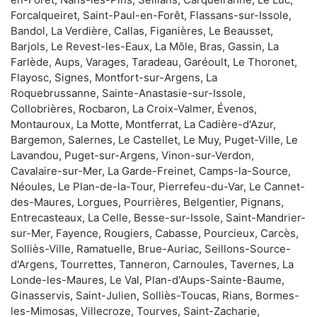
Forcalqueiret, Saint-Paul-en-Forêt, Flassans-sur-Issole,
Bandol, La Verdière, Callas, Figanières, Le Beausset,
Barjols, Le Revest-les-Eaux, La Môle, Bras, Gassin, La
Farlède, Aups, Varages, Taradeau, Garéoult, Le Thoronet,
Flayosc, Signes, Montfort-sur-Argens, La
Roquebrussanne, Sainte-Anastasie-sur-Issole,
Collobrières, Rocbaron, La Croix-Valmer, Évenos,
Montauroux, La Motte, Montferrat, La Cadière-d'Azur,
Bargemon, Salernes, Le Castellet, Le Muy, Puget-Ville, Le
Lavandou, Puget-sur-Argens, Vinon-sur-Verdon,
Cavalaire-sur-Mer, La Garde-Freinet, Camps-la-Source,
Néoules, Le Plan-de-la-Tour, Pierrefeu-du-Var, Le Cannet-
des-Maures, Lorgues, Pourrières, Belgentier, Pignans,
Entrecasteaux, La Celle, Besse-sur-Issole, Saint-Mandrier-
sur-Mer, Fayence, Rougiers, Cabasse, Pourcieux, Carcès,
Solliès-Ville, Ramatuelle, Brue-Auriac, Seillons-Source-
d'Argens, Tourrettes, Tanneron, Carnoules, Tavernes, La
Londe-les-Maures, Le Val, Plan-d'Aups-Sainte-Baume,
Ginasservis, Saint-Julien, Solliès-Toucas, Rians, Bormes-
les-Mimosas, Villecroze, Tourves, Saint-Zacharie,