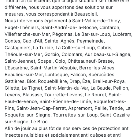
Tout à fait conscients que chaque situation se trouve être
différente, nous vous apportons des solutions sur
mesures, vous correspondant à Beausoleil.
Nous intervenons également à Saint-Vallier-de-Thiey,
Puget-Théniers, Saint-André-de-la-Roche, Cantaron,
Villefranche-sur-Mer, Pégomas, Le Bar-sur-Loup, Lucéram,
Contes, Cap-d'Ail, Sainte-Agnès, Peymeinade,
Castagniers, La Turbie, La Colle-sur-Loup, Cabris,
Théoule-sur-Mer, Gorbio, Colomars, Auribeau-sur-Siagne,
Saint-Jeannet, Sospel, Opio, Châteauneuf-Grasse,
L'Escarène, Saint-Martin-Vésubie, Berre-les-Alpes,
Beaulieu-sur-Mer, Lantosque, Falicon, Spéracèdes,
Gattières, Biot, Roquebillière, Drap, Èze, Breil-sur-Roya,
Gilette, Le Tignet, Saint-Martin-du-Var, La Gaude, Peillon,
Levens, Blausasc, Tourrette-Levens, Le Rouret, Saint-
Paul-de-Vence, Saint-Étienne-de-Tinée, Roquefort-les-
Pins, Saint-Jean-Cap-Ferrat, Aspremont, Peille, Tende, La
Roquette-sur-Siagne, Tourrettes-sur-Loup, Saint-Cézaire-
sur-Siagne, Le Broc.
Afin de jouir au plus tôt de nos services de protection anti
insectes nuisibles et spécialement anti guêpes et anti