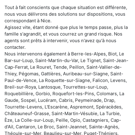
Tout à fait conscients que chaque situation est différente,
nous vous délivrons des solutions sur dispositions, vous
correspondant à Nice.
Agissez vite, étant donné que plus le temps passe, plus la
famille s'agrandit, et vous courrez un grand risque. Nos
agents sont prêts à intervenir, vous n'avez qu'à nous
contacter.
Nous intervenons également à Berre-les-Alpes, Biot, Le
Bar-sur-Loup, Saint-Martin-du-Var, Le Tignet, Saint-Jean-
Cap-Ferrat, Le Rouret, Tende, Peillon, Saint-Vallier-de-
Thiey, Pégomas, Gattières, Auribeau-sur-Siagne, Saint-
Paul-de-Vence, La Roquette-sur-Siagne, Falicon, Levens,
Breil-sur-Roya, Lantosque, Tourrettes-sur-Loup,
Roquebillière, Gorbio, Roquefort-les-Pins, Colomars, La
Gaude, Sospel, Lucéram, Cabris, Peymeinade, Drap,
Tourrette-Levens, L'Escarène, Aspremont, Spéracèdes,
Châteauneuf-Grasse, Saint-Martin-Vésubie, La Turbie,
Èze, La Colle-sur-Loup, Peille, Opio, Castagniers, Cap-
d'Ail, Cantaron, Le Broc, Saint-Jeannet, Sainte-Agnès,
Théoule-sur-Mer, Beaulieu-sur-Mer, Puget-Théniers,