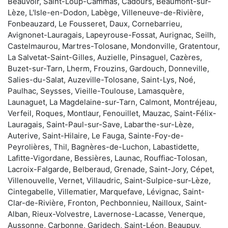
Beauvoir, Saint-Loup-Cammas, Cadours, Beaumont-sur-
Lèze, L'Isle-en-Dodon, Labège, Villeneuve-de-Rivière,
Fonbeauzard, Le Fousseret, Daux, Cornebarrieu,
Avignonet-Lauragais, Lapeyrouse-Fossat, Aurignac, Seilh,
Castelmaurou, Martres-Tolosane, Mondonville, Gratentour,
La Salvetat-Saint-Gilles, Auzielle, Pinsaguel, Cazères,
Buzet-sur-Tarn, Lherm, Frouzins, Gardouch, Donneville,
Salies-du-Salat, Auzeville-Tolosane, Saint-Lys, Noé,
Paulhac, Seysses, Vieille-Toulouse, Lamasquère,
Launaguet, La Magdelaine-sur-Tarn, Calmont, Montréjeau,
Verfeil, Roques, Montlaur, Fenouillet, Mauzac, Saint-Félix-
Lauragais, Saint-Paul-sur-Save, Labarthe-sur-Lèze,
Auterive, Saint-Hilaire, Le Fauga, Sainte-Foy-de-
Peyrolières, Thil, Bagnères-de-Luchon, Labastidette,
Lafitte-Vigordane, Bessières, Launac, Rouffiac-Tolosan,
Lacroix-Falgarde, Belberaud, Grenade, Saint-Jory, Cépet,
Villenouvelle, Vernet, Villaudric, Saint-Sulpice-sur-Lèze,
Cintegabelle, Villematier, Marquefave, Lévignac, Saint-
Clar-de-Rivière, Fronton, Pechbonnieu, Nailloux, Saint-
Alban, Rieux-Volvestre, Lavernose-Lacasse, Venerque,
Aussonne, Carbonne, Garidech, Saint-Léon, Beaupuy,