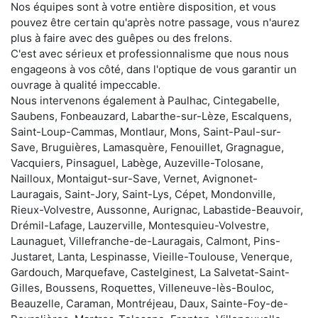
Nos équipes sont à votre entière disposition, et vous
pouvez être certain qu'après notre passage, vous n'aurez
plus à faire avec des guêpes ou des frelons.
C'est avec sérieux et professionnalisme que nous nous
engageons à vos côté, dans l'optique de vous garantir un
ouvrage à qualité impeccable.
Nous intervenons également à Paulhac, Cintegabelle,
Saubens, Fonbeauzard, Labarthe-sur-Lèze, Escalquens,
Saint-Loup-Cammas, Montlaur, Mons, Saint-Paul-sur-
Save, Bruguières, Lamasquère, Fenouillet, Gragnague,
Vacquiers, Pinsaguel, Labège, Auzeville-Tolosane,
Nailloux, Montaigut-sur-Save, Vernet, Avignonet-
Lauragais, Saint-Jory, Saint-Lys, Cépet, Mondonville,
Rieux-Volvestre, Aussonne, Aurignac, Labastide-Beauvoir,
Drémil-Lafage, Lauzerville, Montesquieu-Volvestre,
Launaguet, Villefranche-de-Lauragais, Calmont, Pins-
Justaret, Lanta, Lespinasse, Vieille-Toulouse, Venerque,
Gardouch, Marquefave, Castelginest, La Salvetat-Saint-
Gilles, Boussens, Roquettes, Villeneuve-lès-Bouloc,
Beauzelle, Caraman, Montréjeau, Daux, Sainte-Foy-de-