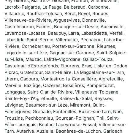
Peyrolières, Martres-Tolosane, Fronton, Villenouvelle,
Lacroix-Falgarde, Le Fauga, Belberaud, Carbonne,
Villaudric, Rouffiac-Tolosan, Bérat, Revel, Roques,
Villeneuve-de-Rivière, Ayguesvives, Donneville,
Castelmaurou, Eaunes, Boulogne-sur-Gesse, Aucamville,
Lavernose-Lacasse, Beaupuy, Larra, Labastidette, Verfeil,
Labastide-Saint-Sernin, Villematier, Péchabou, Labarthe-
Rivière, Cornebarrieu, Portet-sur-Garonne, Rieumes,
Lagardelle-sur-Lèze, Gagnac-sur-Garonne, Saint-Sulpice-
sur-Lèze, Mauzac, Lafitte-Vigordane, Gaillac-Toulza,
Castelnau-d'Estrétefonds, Flourens, Brax, L'Isle-en-Dodon,
Pibrac, Gratentour, Saint-Hilaire, La Magdelaine-sur-Tarn,
Lherm, Cadours, Montastruc-la-Conseillère, Aigrefeuille,
Merville, Baziège, Cazères, Bessières, Pompertuzat,
Longages, Saint-Clar-de-Rivière, Villeneuve-Tolosane,
Sainte-Foy-d'Aigrefeuille, Salies-du-Salat, Seysses,
Lévignac, Beaumont-sur-Lèze, Miremont, Quint-
Fonsegrives, Grenade, Fontenilles, Buzet-sur-Tarn, Noé,
Frouzins, Pechbonnieu, Gourdan-Polignan, Thil, Saint-
Félix-Lauragais, Bouloc, Lapeyrouse-Fossat, Villemur-sur-
Tarn, Auterive, Auzielle, Bagnères-de-Luchon, Garidech,