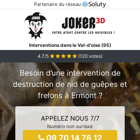
Partenaire du réseau
Interventions dans le Val-d'oise (95)
4.7/5
(
120
votes)
Besoin d’une intervention de
destruction de nid de guêpes et
frelons à Ermont ?
APPELEZ NOUS 7/7
Numéro non surtaxé
09 70 14 76 12