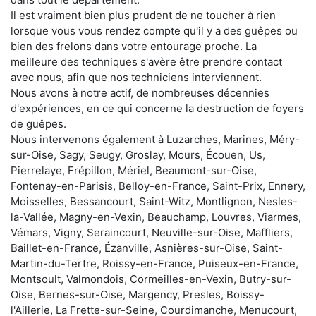
Il est vraiment bien plus prudent de ne toucher à rien
lorsque vous vous rendez compte qu'il y a des guêpes ou
bien des frelons dans votre entourage proche. La
meilleure des techniques s'avère être prendre contact
avec nous, afin que nos techniciens interviennent.
Nous avons à notre actif, de nombreuses décennies
d'expériences, en ce qui concerne la destruction de foyers
de guêpes.
Nous intervenons également à Luzarches, Marines, Méry-
sur-Oise, Sagy, Seugy, Groslay, Mours, Écouen, Us,
Pierrelaye, Frépillon, Mériel, Beaumont-sur-Oise,
Fontenay-en-Parisis, Belloy-en-France, Saint-Prix, Ennery,
Moisselles, Bessancourt, Saint-Witz, Montlignon, Nesles-
la-Vallée, Magny-en-Vexin, Beauchamp, Louvres, Viarmes,
Vémars, Vigny, Seraincourt, Neuville-sur-Oise, Maffliers,
Baillet-en-France, Ézanville, Asnières-sur-Oise, Saint-
Martin-du-Tertre, Roissy-en-France, Puiseux-en-France,
Montsoult, Valmondois, Cormeilles-en-Vexin, Butry-sur-
Oise, Bernes-sur-Oise, Margency, Presles, Boissy-
l'Aillerie, La Frette-sur-Seine, Courdimanche, Menucourt,