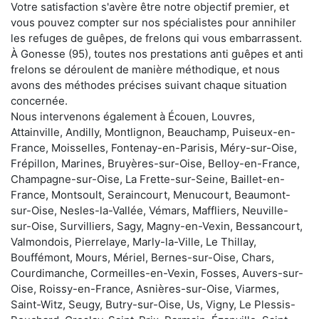
Votre satisfaction s'avère être notre objectif premier, et
vous pouvez compter sur nos spécialistes pour annihiler
les refuges de guêpes, de frelons qui vous embarrassent.
À Gonesse (95), toutes nos prestations anti guêpes et anti
frelons se déroulent de manière méthodique, et nous
avons des méthodes précises suivant chaque situation
concernée.
Nous intervenons également à Écouen, Louvres,
Attainville, Andilly, Montlignon, Beauchamp, Puiseux-en-
France, Moisselles, Fontenay-en-Parisis, Méry-sur-Oise,
Frépillon, Marines, Bruyères-sur-Oise, Belloy-en-France,
Champagne-sur-Oise, La Frette-sur-Seine, Baillet-en-
France, Montsoult, Seraincourt, Menucourt, Beaumont-
sur-Oise, Nesles-la-Vallée, Vémars, Maffliers, Neuville-
sur-Oise, Survilliers, Sagy, Magny-en-Vexin, Bessancourt,
Valmondois, Pierrelaye, Marly-la-Ville, Le Thillay,
Bouffémont, Mours, Mériel, Bernes-sur-Oise, Chars,
Courdimanche, Cormeilles-en-Vexin, Fosses, Auvers-sur-
Oise, Roissy-en-France, Asnières-sur-Oise, Viarmes,
Saint-Witz, Seugy, Butry-sur-Oise, Us, Vigny, Le Plessis-