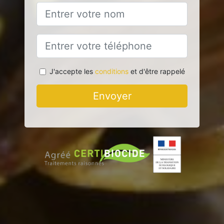
J'accepte les
conditions
et d'être rappelé
Envoyer