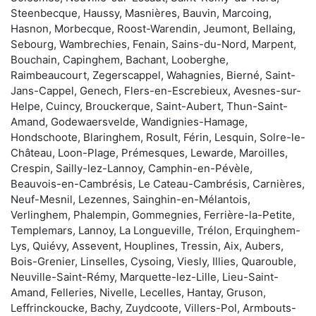
Steenbecque, Haussy, Masnières, Bauvin, Marcoing,
Hasnon, Morbecque, Roost-Warendin, Jeumont, Bellaing,
Sebourg, Wambrechies, Fenain, Sains-du-Nord, Marpent,
Bouchain, Capinghem, Bachant, Looberghe,
Raimbeaucourt, Zegerscappel, Wahagnies, Bierné, Saint-
Jans-Cappel, Genech, Flers-en-Escrebieux, Avesnes-sur-
Helpe, Cuincy, Brouckerque, Saint-Aubert, Thun-Saint-
Amand, Godewaersvelde, Wandignies-Hamage,
Hondschoote, Blaringhem, Rosult, Férin, Lesquin, Solre-le-
Château, Loon-Plage, Prémesques, Lewarde, Maroilles,
Crespin, Sailly-lez-Lannoy, Camphin-en-Pévèle,
Beauvois-en-Cambrésis, Le Cateau-Cambrésis, Carnières,
Neuf-Mesnil, Lezennes, Sainghin-en-Mélantois,
Verlinghem, Phalempin, Gommegnies, Ferrière-la-Petite,
Templemars, Lannoy, La Longueville, Trélon, Erquinghem-
Lys, Quiévy, Assevent, Houplines, Tressin, Aix, Aubers,
Bois-Grenier, Linselles, Cysoing, Viesly, Illies, Quarouble,
Neuville-Saint-Rémy, Marquette-lez-Lille, Lieu-Saint-
Amand, Felleries, Nivelle, Lecelles, Hantay, Gruson,
Leffrinckoucke, Bachy, Zuydcoote, Villers-Pol, Armbouts-