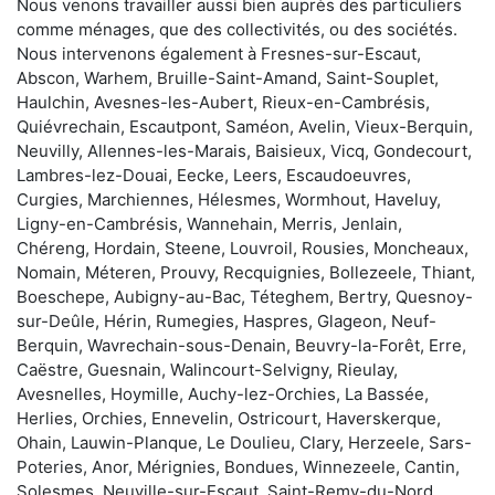
Nous venons travailler aussi bien auprès des particuliers
comme ménages, que des collectivités, ou des sociétés.
Nous intervenons également à Fresnes-sur-Escaut,
Abscon, Warhem, Bruille-Saint-Amand, Saint-Souplet,
Haulchin, Avesnes-les-Aubert, Rieux-en-Cambrésis,
Quiévrechain, Escautpont, Saméon, Avelin, Vieux-Berquin,
Neuvilly, Allennes-les-Marais, Baisieux, Vicq, Gondecourt,
Lambres-lez-Douai, Eecke, Leers, Escaudoeuvres,
Curgies, Marchiennes, Hélesmes, Wormhout, Haveluy,
Ligny-en-Cambrésis, Wannehain, Merris, Jenlain,
Chéreng, Hordain, Steene, Louvroil, Rousies, Moncheaux,
Nomain, Méteren, Prouvy, Recquignies, Bollezeele, Thiant,
Boeschepe, Aubigny-au-Bac, Téteghem, Bertry, Quesnoy-
sur-Deûle, Hérin, Rumegies, Haspres, Glageon, Neuf-
Berquin, Wavrechain-sous-Denain, Beuvry-la-Forêt, Erre,
Caëstre, Guesnain, Walincourt-Selvigny, Rieulay,
Avesnelles, Hoymille, Auchy-lez-Orchies, La Bassée,
Herlies, Orchies, Ennevelin, Ostricourt, Haverskerque,
Ohain, Lauwin-Planque, Le Doulieu, Clary, Herzeele, Sars-
Poteries, Anor, Mérignies, Bondues, Winnezeele, Cantin,
Solesmes, Neuville-sur-Escaut, Saint-Remy-du-Nord,