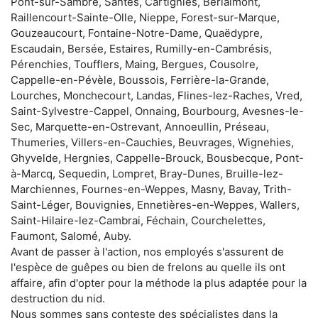
Pont-sur-Sambre, Santes, Cartignies, Berlaimont,
Raillencourt-Sainte-Olle, Nieppe, Forest-sur-Marque,
Gouzeaucourt, Fontaine-Notre-Dame, Quaëdypre,
Escaudain, Bersée, Estaires, Rumilly-en-Cambrésis,
Pérenchies, Toufflers, Maing, Bergues, Cousolre,
Cappelle-en-Pévèle, Boussois, Ferrière-la-Grande,
Lourches, Monchecourt, Landas, Flines-lez-Raches, Vred,
Saint-Sylvestre-Cappel, Onnaing, Bourbourg, Avesnes-le-
Sec, Marquette-en-Ostrevant, Annoeullin, Préseau,
Thumeries, Villers-en-Cauchies, Beuvrages, Wignehies,
Ghyvelde, Hergnies, Cappelle-Brouck, Bousbecque, Pont-
à-Marcq, Sequedin, Lompret, Bray-Dunes, Bruille-lez-
Marchiennes, Fournes-en-Weppes, Masny, Bavay, Trith-
Saint-Léger, Bouvignies, Ennetières-en-Weppes, Wallers,
Saint-Hilaire-lez-Cambrai, Féchain, Courchelettes,
Faumont, Salomé, Auby.
Avant de passer à l'action, nos employés s'assurent de
l'espèce de guêpes ou bien de frelons au quelle ils ont
affaire, afin d'opter pour la méthode la plus adaptée pour la
destruction du nid.
Nous sommes sans conteste des spécialistes dans la