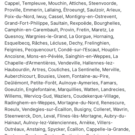
Cappel, Templeuve, Mouchin, Attiches, Steenvoorde,
Proville, Emmerin, Lallaing, Étroeungt, Saulzoir, Arleux,
Poix-du-Nord, Iwuy, Cassel, Montigny-en-Ostrevent,
Grand-Fort-Philippe, Saultain, Rexpoëde, Bourghelles,
Camphin-en-Carembault, Provin, Fretin, Maretz, Le
Quesnoy, Wargnies-le-Grand, La Gorgue, Hornaing,
Esquelbecq, Râches, Lécluse, Dechy, Frelinghien,
Feignies, Pecquencourt, Condé-sur-l'Escaut, Houplin-
Ancoisne, Mons-en-Pévèle, Sainghin-en-Weppes, La
Chapelle-d'Armentières, Vendeville, Hallennes-lez-
Haubourdin, Artres, Coutiches, La Sentinelle, Merville,
Auberchicourt, Bousies, Uxem, Fontaine-au-Pire,
Deûlémont, Petite-Forêt, Aulnoye-Aymeries, Famars,
Goeulzin, Englefontaine, Marquillies, Watten, Landrecies,
Willems, Wervicq-Sud, Waziers, Coudekerque-Village,
Radinghem-en-Weppes, Mortagne-du-Nord, Renescure,
Roeulx, Vendegies-sur-Écaillon, Busigny, Colleret, Wavrin,
Steenwerck, Don, Leval, Flines-lès-Mortagne, Aubry-du-
Hainaut, Aulnoy-lez-Valenciennes, Arnèke, Villers-
Outréaux, Anstaing, Spycker, Écaillon, Cappelle-la-Grande,