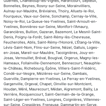
Guernes, Chanteloup-les-Vignes, Hardricourt, Septeuil,
Bonnelles, Beynes, Rosny-sur-Seine, Morainvilliers,
Aulnay-sur-Mauldre, Bréviaires, Thoiry, Alluets-le-Roi,
Fourqueux, Vaux-sur-Seine, Sonchamp, Cernay-la-Ville,
Noisy-le-Roi, La Queue-les-Yvelines, Saint-Arnoult-en-
Yvelines, Bonnières-sur-Seine, Montfort-l'Amaury,
Garancières, Bullion, Gazeran, Bazemont, Le Mesnil-Saint-
Denis, Poigny-la-Forêt, Saint-Rémy-lès-Chevreuse,
Feucherolles, Ablis, Saint-Rémy-l'Honoré, L'Étang-la-Ville,
Lévis-Saint-Nom, Flins-sur-Seine, Nézel, Galluis, Loges-
en-Josas, Mareil-sur-Mauldre, Tacoignières, Jouy-en-
Josas, Vernouillet, Bréval, Bougival, Orgerus, Magny-les-
Hameaux, Follainville-Dennemont, Bennecourt, Neauphle-
le-Château, Richebourg, Épône, Villiers-Saint-Frédéric,
Condé-sur-Vesgre, Mézières-sur-Seine, Gambais,
Guerville, Dampierre-en-Yvelines, Le Perray-en-Yvelines,
Gargenville, Orgeval, Chapet, Oinville-sur-Montcient,
Houdan, Méré, Maurecourt, Médan, Aigremont, Bailly, La
Verrière, Rocquencourt, Saint-Germain-de-la-Grange,
Saint-Léger-en-Yvelines, Longnes, Coignières, Villennes-
sur-Seine, Crespières, Freneuse, Dammartin-en-Serve,