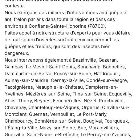
conteste.
Nous exerçons des milliers d'interventions anti guêpe et
anti frelon par ans dans toute la région et dans ces
environs à Conflans-Sainte-Honorine (78700).
Faites appel à notre structure d'experts pour vous défaire
de tout souci d'insectes surtout ceux concernant les
guêpes et les frelons, qui sont des insectes bien
dangereux.
Nous intervenons également à Bazainville, Gazeran,
Gambais, Le Mesnil-Saint-Denis, Sonchamp, Bonnelles,
Dammartin-en-Serve, Rosny-sur-Seine, Hardricourt,
Aulnay-sur-Mauldre, Cernay-la-Ville, Condé-sur-Vesgre,
Tacoignières, Neauphle-le-Château, Dampierre-en-
Yvelines, Mézières-sur-Seine, Flins-sur-Seine, Ecquevilly,
Ablis, Thoiry, Beynes, Feucherolles, Nézel, Porcheville,
Chavenay, Chanteloup-les-Vignes, Orgerus, Oinville-sur-
Montcient, Guernes, Vernouillet, Le Port-Marly,
Chambourcy, Bonnières-sur-Seine, Bougival, Fourqueux,
L'Étang-la-Ville, Mézy-sur-Seine, Buc, Morainvilliers,
Guerville, Saint-Nom-la-Bretèche, Le Perray-en-Yvelines,