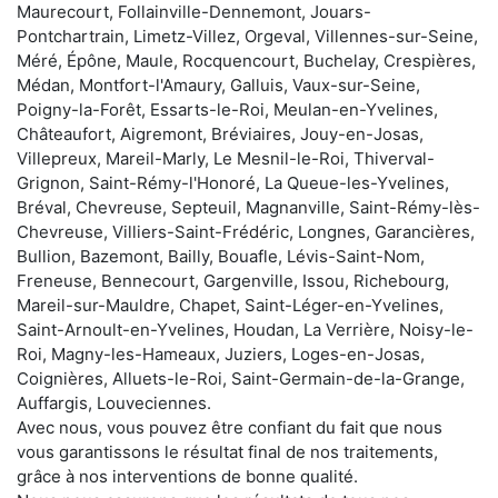
Maurecourt, Follainville-Dennemont, Jouars-
Pontchartrain, Limetz-Villez, Orgeval, Villennes-sur-Seine,
Méré, Épône, Maule, Rocquencourt, Buchelay, Crespières,
Médan, Montfort-l'Amaury, Galluis, Vaux-sur-Seine,
Poigny-la-Forêt, Essarts-le-Roi, Meulan-en-Yvelines,
Châteaufort, Aigremont, Bréviaires, Jouy-en-Josas,
Villepreux, Mareil-Marly, Le Mesnil-le-Roi, Thiverval-
Grignon, Saint-Rémy-l'Honoré, La Queue-les-Yvelines,
Bréval, Chevreuse, Septeuil, Magnanville, Saint-Rémy-lès-
Chevreuse, Villiers-Saint-Frédéric, Longnes, Garancières,
Bullion, Bazemont, Bailly, Bouafle, Lévis-Saint-Nom,
Freneuse, Bennecourt, Gargenville, Issou, Richebourg,
Mareil-sur-Mauldre, Chapet, Saint-Léger-en-Yvelines,
Saint-Arnoult-en-Yvelines, Houdan, La Verrière, Noisy-le-
Roi, Magny-les-Hameaux, Juziers, Loges-en-Josas,
Coignières, Alluets-le-Roi, Saint-Germain-de-la-Grange,
Auffargis, Louveciennes.
Avec nous, vous pouvez être confiant du fait que nous
vous garantissons le résultat final de nos traitements,
grâce à nos interventions de bonne qualité.